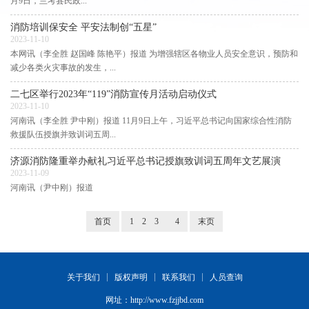
月9日，兰考县民政...
消防培训保安全 平安法制创“五星”
2023-11-10
本网讯（李全胜 赵国峰 陈艳平）报道 为增强辖区各物业人员安全意识，预防和
减少各类火灾事故的发生，...
二七区举行2023年“119”消防宣传月活动启动仪式
2023-11-10
河南讯（李全胜 尹中刚）报道 11月9日上午，习近平总书记向国家综合性消防
救援队伍授旗并致训词五周...
济源消防隆重举办献礼习近平总书记授旗致训词五周年文艺展演
2023-11-09
河南讯（尹中刚）报道
首页
1
2
3
4
末页
关于我们
版权声明
联系我们
人员查询
网址：
http://www.fzjjbd.com