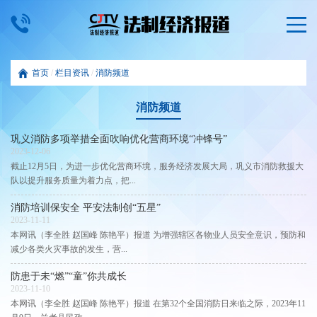
首页
/
栏目资讯
/
消防频道
消防频道
巩义消防多项举措全面吹响优化营商环境“冲锋号”
2023-12-06
截止12月5日，为进一步优化营商环境，服务经济发展大局，巩义市消防救援大
队以提升服务质量为着力点，把...
消防培训保安全 平安法制创“五星”
2023-11-11
本网讯（李全胜 赵国峰 陈艳平）报道 为增强辖区各物业人员安全意识，预防和
减少各类火灾事故的发生，营...
防患于未“燃”“童”你共成长
2023-11-10
本网讯（李全胜 赵国峰 陈艳平）报道 在第32个全国消防日来临之际，2023年11