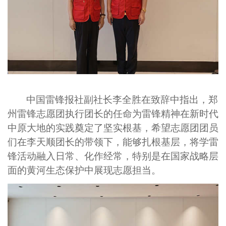
中国雷锋报社副社长
李全胜
在致辞中指出，郑
州雷锋志愿团
执行团长
的
任命为
雷锋精神在新时代
中原大地的实践
奠定了坚实根基
，希望志愿团
团员
们在李天顺团长的带领下，
能够扎根基层，将学雷
锋活动融入日常、化作经常，特别是在国家战略层
面的黄河生态保护中展现志愿担当。