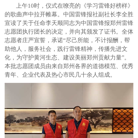
上午
10
时，仪式在
嘹亮的《学习雷锋好榜样》
的歌曲
声中拉开帷幕。中国雷锋报社
副社长李全胜
宣读了关于
任命李天顺同志为中国雷锋报郑州雷锋
志愿团执行团长
的决定，并向
其颁发了证书
。全体
志愿者庄严宣誓，承诺
“尽己所能，不计报酬，帮
助他人，服务社会，践行雷锋精神，传播先进文
化，为守护黄河生态、建设美丽郑州贡献力量”。
本批
志愿团成员由来自郑州各界的道德模范、优秀
青年、企业代表及热心市民
几十
余人组成。