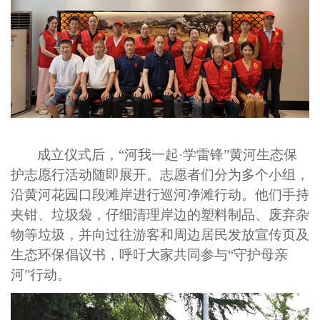
成立仪式后，
“河我一起·学雷锋”黄河生态保
护志愿行活动随即展开。志愿者们分为多个小组，
沿黄河花园口段滩岸进行巡河净
滩
行动。他们手持
夹钳、垃圾袋，仔细清理岸边的塑料制品、废弃杂
物等垃圾，并向过往游客和周边居民发放宣传页及
生态环保倡议书，呼吁大家共同参与
“守护母亲
河”行动。