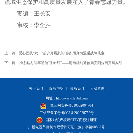
流域生态保护和高质量发展注入了青春志愿力量。
责编：王长安
审核：李全胜
上一篇：爱心团队“六一”前夕开展慰问活动 用真情温暖残障儿童
下一篇：以练备战 筑牢通信“生命线”——河南机动通信局安阳分局开展实战化通信防汛应急演练
关于我们
版权声明
联系我们
人员查询
网址：
http://www.fzjjbd.com
豫公网安备41010502004704
工信部备案号:豫lCP备202028752号
国家知识产权局CJTV商标注册证
广播电视节目制作经营许可证（豫）字第00587号