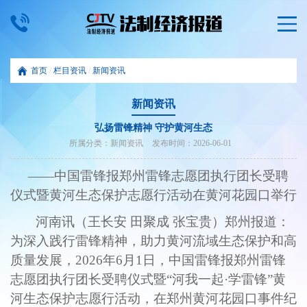
首页
/
栏目资讯
/
新闻资讯
新闻资讯
弘扬雷锋精神 守护黄河生态
所属分类：
新闻资讯
发布时间：
2026-06-01
——
中国雷锋报郑州雷锋志愿团
执行团长受聘
仪式暨黄河生态保护志愿行活动在
黄河
花园口举行
河南讯（王长安
田聚成 张宝贵
）郑州报道：
为深入践行雷锋精神，助力黄河流域生态保护和高
质量发展，
2026年
6
月
1
日，中国雷锋报郑州雷锋
志愿团
执行团长受聘
仪式
暨
“河我一起·学雷锋”黄
河生态保护志愿行活动，在郑州黄河花园口事件纪