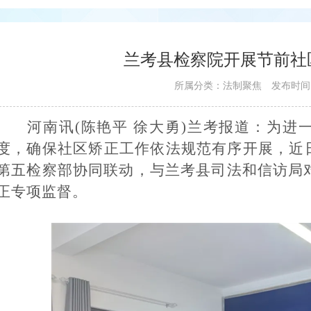
兰考县检察院开展节前社
所属分类：
法制聚焦
发布时间
河南
讯
(陈艳平 徐大勇)
兰考
报道
：
为进
度，确保社区矫正工作依法规范有序开展，近
第五检察部协同联动，与兰考县司法和信访局
正专项监督。