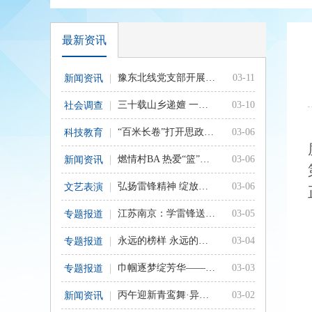
最新资讯
豫东北线党支部开展“学雷锋·悟初心·践行动”主题党日活动
03-11
新闻资讯
三十载山乡递嬗 一肩风雨续初心——再访内乡县板场乡乡村振兴一线
03-10
社会调查
“百米长卷”打开思政教育新范式——郑州经济技术开发区八一中学开展第一课主题教育活动
03-06
科技教育
燃情村BA 热爱“篮”不住
03-06
新闻资讯
弘扬雷锋精神 绽放时代光彩
03-06
文艺表演
江苏南京：学雷锋送健康 义诊服务暖民心
03-05
专题报道
永远的榜样 永远的怀念——南京编辑部开展“行走雷锋路”主题活动
03-04
专题报道
巾帼逐梦绽芳华——记隆林各族自治县女性驻村工作队员风采录
03-03
专题报道
丙午迎新青鸾舞·异域使者踏春来
03-02
新闻资讯