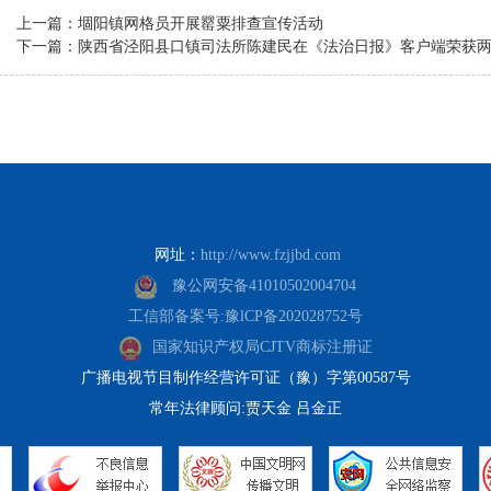
上一篇：堌阳镇网格员开展罂粟排查宣传活动
下一篇：陕西省泾阳县口镇司法所陈建民在《法治日报》客户端荣获
网址：
http://www.fzjjbd.com
豫公网安备41010502004704
工信部备案号:豫lCP备202028752号
国家知识产权局CJTV商标注册证
广播电视节目制作经营许可证（豫）字第00587号
常年法律顾问:贾天金 吕金正