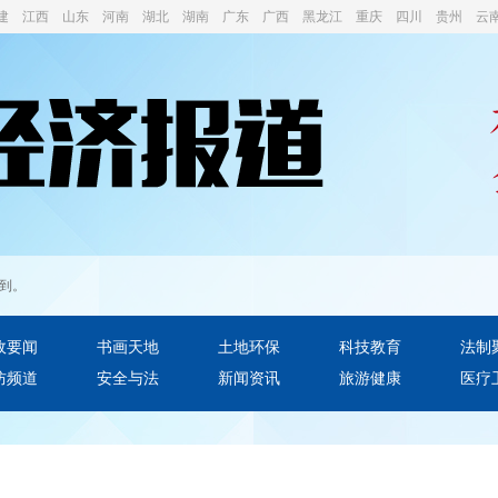
建
江西
山东
河南
湖北
湖南
广东
广西
黑龙江
重庆
四川
贵州
云
查到。
政要闻
书画天地
土地环保
科技教育
法制
防频道
安全与法
新闻资讯
旅游健康
医疗