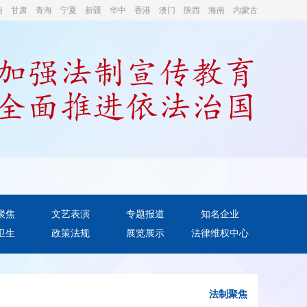
南
甘肃
青海
宁夏
新疆
华中
香港
澳门
陕西
海南
内蒙古
聚焦
文艺表演
专题报道
知名企业
卫生
政策法规
展览展示
法律维权中心
法制聚焦