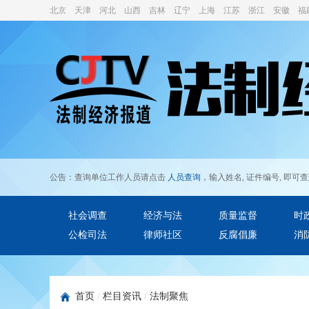
北京
天津
河北
山西
吉林
辽宁
上海
江苏
浙江
安徽
福
公告：查询单位工作人员请点击
人员查询
，输入姓名, 证件编号, 即可
社会调查
经济与法
质量监督
时
公检司法
律师社区
反腐倡廉
消
首页
/
栏目资讯
/
法制聚焦