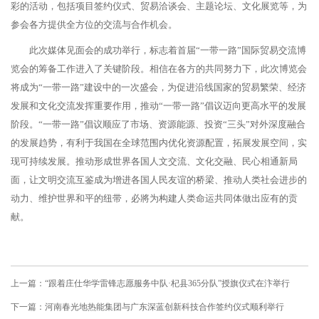
彩的活动，包括项目签约仪式、贸易洽谈会、主题论坛、文化展览等，为
参会各方提供全方位的交流与合作机会。
此次媒体见面会的成功举行，标志着首届“一带一路”国际贸易交流博
览会的筹备工作进入了关键阶段。相信在各方的共同努力下，此次博览会
将成为“一带一路”建设中的一次盛会，为促进沿线国家的贸易繁荣、经济
发展和文化交流发挥重要作用，推动“一带一路”倡议迈向更高水平的发展
阶段。“一带一路”倡议顺应了市场、资源能源、投资“三头”对外深度融合
的发展趋势，有利于我国在全球范围内优化资源配置，拓展发展空间，实
现可持续发展。推动形成世界各国人文交流、文化交融、民心相通新局
面，让文明交流互鉴成为增进各国人民友谊的桥梁、推动人类社会进步的
动力、维护世界和平的纽带，必將为构建人类命运共同体做出应有的贡
献。
上一篇：“跟着庄仕华学雷锋志愿服务中队·杞县365分队”授旗仪式在汴举行
下一篇：河南春光地热能集团与广东深蓝创新科技合作签约仪式顺利举行