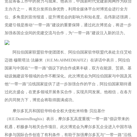
览会筹备工作中的努力与成果。他表示，中国新时代党建新闻网作为联合
主办方之一，将充分发挥自身优势，利用全媒体平台对博览会进行全方
位、多角度的宣传报道，提升博览会的影响力和知名度。岳伟新还强调，
党建引领是推动“一带一路”建设的重要保障，通过此次博览会，将进一步
加强各国企业间的党建交流与合作，为“一带一路”建设注入新的活力。
阿拉伯国家联盟驻华使团团长、阿拉伯国家驻华联盟代表处主任艾哈
迈德·穆斯塔法·法赫米（H.E.Mr.AHMEDHAFEZ）在讲话中表示，阿拉伯
国家与中国在“一带一路”倡议下的合作成果丰硕，双方在能源、贸易、基
础设施建设等领域的合作不断深化。此次博览会为阿拉伯国家与中国及其
他“一带一路”沿线国家提供了进一步加强合作的平台，阿拉伯国家期待通
过此次盛会，在更多领域开展务实合作，实现共同发展。他相信，在各方
的共同努力下，博览会将取得圆满成功。
摩尔多瓦共和国驻华特命全权大使杜米特鲁·贝拉基什
（H.E.DumitruBraghis）表示，摩尔多瓦高度重视“一带一路”倡议带来的
机遇，积极参与相关合作项目。此次博览会为摩尔多瓦企业进入中国市场
和参与国际合作创造了有利条件，有助于加强摩尔多瓦与“一带一路”沿线