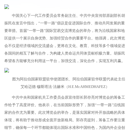
中国关心下一代工作委员会常务副主任、中共中央宣传部原副部长胡
振民在发言中指出，“一带一路”倡议是促进国际合作、推动共同发展的重
要举措。首届“一带一路”国际贸易交流博览会的举办，将为沿线国家和地
区提供一个展示自身优势、加强经贸合作的重要平台。他强调，此次博览
会不仅是经济领域的交流盛会，更将在文化、教育、科技等多个领域促进
各国间的相互了解与合作，为构建人类命运共同体贡献积极力量。胡振民
希望各方能够充分利用这一平台，加强交流，深化合作，实现互利共赢。
图为阿拉伯国家联盟驻华使团团长、阿拉伯国家驻华联盟代表处主任
艾哈迈德·穆斯塔法·法赫米（H.E.Mr.AHMEDHAFEZ）
中共中央和国家机关工作委员会原宣传部长郭存亮对博览会的筹备工
作给予了高度评价。他表示，在当前国际形势下，加强“一带一路”沿线国
家的合作尤为重要。此次博览会的举办，是落实国家对外开放战略的具体
体现，将有助于推动形成全面开放新格局。郭存亮提到，筹备工作要注重
细节，确保每一个环节都能体现出国际水准和中国特色，为国内外企业创