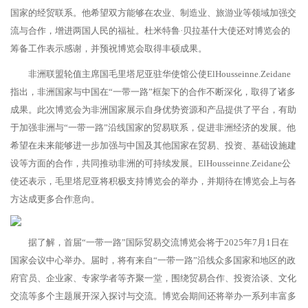
国家的经贸联系。他希望双方能够在农业、制造业、旅游业等领域加强交
流与合作，增进两国人民的福祉。杜米特鲁·贝拉基什大使还对博览会的
筹备工作表示感谢，并预祝博览会取得丰硕成果。
非洲联盟轮值主席国毛里塔尼亚驻华使馆公使ElHousseinne.Zeidane
指出，非洲国家与中国在“一带一路”框架下的合作不断深化，取得了诸多
成果。此次博览会为非洲国家展示自身优势资源和产品提供了平台，有助
于加强非洲与“一带一路”沿线国家的贸易联系，促进非洲经济的发展。他
希望在未来能够进一步加强与中国及其他国家在贸易、投资、基础设施建
设等方面的合作，共同推动非洲的可持续发展。ElHousseinne.Zeidane公
使还表示，毛里塔尼亚将积极支持博览会的举办，并期待在博览会上与各
方达成更多合作意向。
据了解，首届“一带一路”国际贸易交流博览会将于2025年7月1日在
国家会议中心举办。届时，将有来自“一带一路”沿线众多国家和地区的政
府官员、企业家、专家学者等齐聚一堂，围绕贸易合作、投资洽谈、文化
交流等多个主题展开深入探讨与交流。博览会期间还将举办一系列丰富多