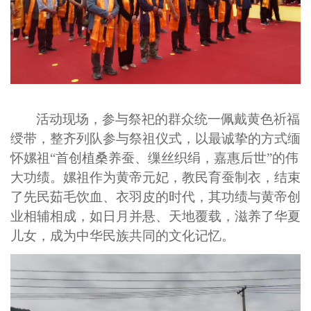
活动现场，参与祭祀的群众统一佩戴黄色祈福
绶带，整齐列队参与祭祖仪式，以最诚挚的方式缅
怀嫘祖
“首创植桑养蚕、缫丝织绢，嘉惠后世”的伟
大功绩。嫘祖作为黄帝元妃，教民育蚕制衣，结束
了先民茹毛饮血、衣羽皮的时代，其功绩与黄帝创
业相辅相成，如日月并悬、天地覆载，滋养了华夏
儿女，成为中华民族共同的文化记忆。