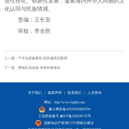
造性转化、创新性发展，凝聚海内外华人同胞的文
化认同与民族情感。
责编：王长安
审核：李全胜
上一篇：千年汝瓷焕新彩 廷怀盛境启新程
下一篇：庚续红色血脉 传承民族使命
关于我们
版权声明
联系我们
人员查询
网址：
http://www.fzjjbd.com
豫公网安备41010502004704
工信部备案号:豫lCP备202028752号
国家知识产权局CJTV商标注册证