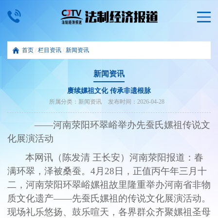
首页
/
栏目资讯
/
新闻资讯
新闻资讯
赓续嫘祖文化 传承非遗根脉
所属分类：
新闻资讯
发布时间：
2026-04-28
——河南荥阳环翠峪举办先蚕氏嫘祖传说文
化展演活动
本网讯（陈发清
王长安
）河南
荥阳报道
：
春
满环翠，泽被桑蚕。
4月28日，正值丙午年三月十
二，河南荥阳环翠峪嫘祖故里隆重举办河南省非物
质文化遗产——先蚕氏嫘祖的传说文化展演活动。
现场礼乐悠扬、鼓乐喧天，各界群众齐聚嫘祖圣母