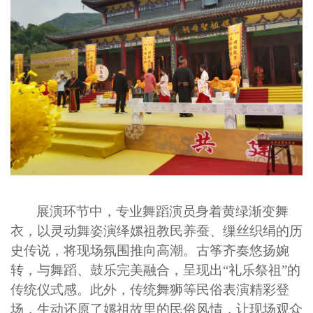
展演环节中，专业舞蹈演员身着黄绿渐变舞
衣，以灵动舞姿演绎嫘祖教民养蚕、缫丝织绢的历
史传说，将现场氛围推向高潮。古筝齐奏悠扬婉
转，与舞蹈、鼓乐完美融合，呈现出
“礼乐祭祖”的
传统仪式感。此外，传统舞狮等民俗表演精彩登
场，生动还原了嫘祖故里的民俗风情，让现场观众